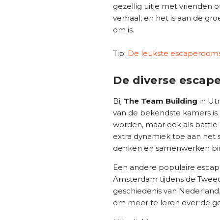
gezellig uitje met vrienden o
verhaal, en het is aan de gr
om is.
Tip:
De leukste escaperooms 
De diverse escap
Bij
The Team Building
in Ut
van de bekendste kamers is
worden, maar ook als battle 
extra dynamiek toe aan het sp
denken en samenwerken binn
Een andere populaire esca
Amsterdam tijdens de Tweed
geschiedenis van Nederland.
om meer te leren over de ge