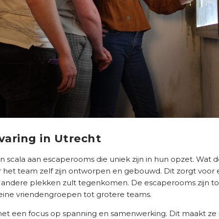
varing in Utrecht
n scala aan escaperooms die uniek zijn in hun opzet. Wat d
r het team zelf zijn ontworpen en gebouwd. Dit zorgt voor
l op andere plekken zult tegenkomen. De escaperooms zijn 
leine vriendengroepen tot grotere teams.
et een focus op spanning en samenwerking. Dit maakt ze 