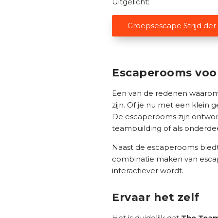
Uitgelicht:
Groepsescape Strijd de
Escaperooms voor
Een van de redenen waaro
zijn. Of je nu met een klein 
De escaperooms zijn ontwor
teambuilding of als onderdeel
Naast de escaperooms bied
combinatie maken van escape
interactiever wordt.
Ervaar het zelf
Het is duidelijk dat
The Team