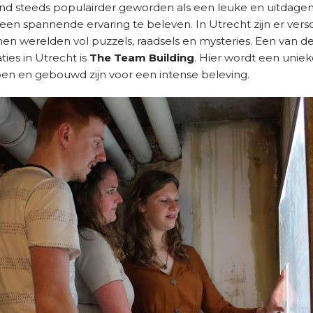
and steeds populairder geworden als een leuke en uitda
s een spannende ervaring te beleven. In Utrecht zijn er versc
en werelden vol puzzels, raadsels en mysteries. Een van d
ies in Utrecht is
The Team Building
. Hier wordt een unie
en en gebouwd zijn voor een intense beleving.