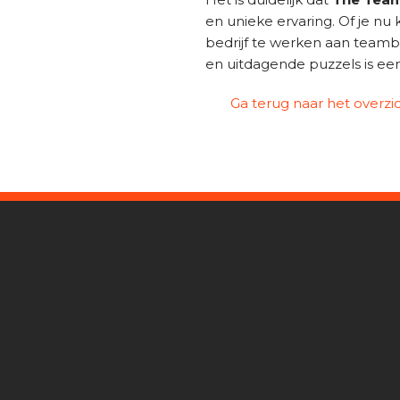
en unieke ervaring. Of je n
bedrijf te werken aan teambu
en uitdagende puzzels is een
Ga terug naar het overzi