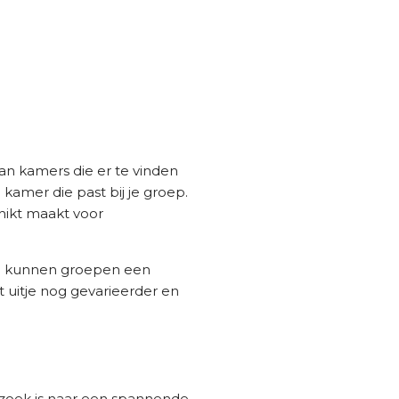
aan kamers die er te vinden
 kamer die past bij je groep.
hikt maakt voor
Zo kunnen groepen een
 uitje nog gevarieerder en
 zoek is naar een spannende