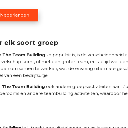
r Nederlanden
 elk soort groep
m
The Team Building
zo populair is, is de verscheidenheid 
gezelschap komt, of met een groter team, er is altijd wel een
pen om samen te werken, wat de ervaring uitermate gesc
 van een bedrijfsuitje.
t
The Team Building
ook andere groepsactiviteiten aan. 
rooms en andere teambuilding activiteiten, waardoor het
 Building
in Utrecht een uitstekende keuze is voor wie op