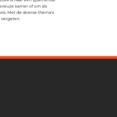
erieuze kamer of om als
ils. Met de diverse thema’s
t vergeten.