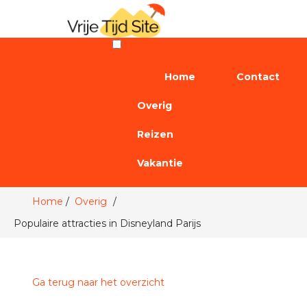
Home
Contact
Overig
Reizen
Vakantie
Home
Overig
Populaire attracties in Disneyland Parijs
Ga terug naar het overzicht