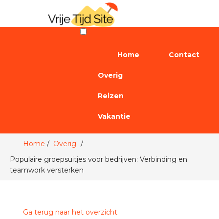
Home
Contact
Overig
Reizen
Vakantie
Home
Overig
Populaire groepsuitjes voor bedrijven: Verbinding en
teamwork versterken
Ga terug naar het overzicht