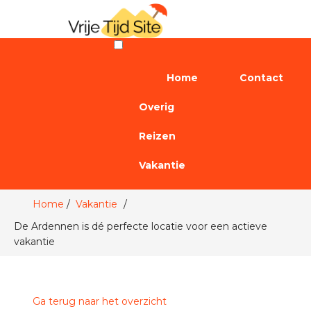
Home
Contact
Overig
Reizen
Vakantie
Home
Vakantie
De Ardennen is dé perfecte locatie voor een actieve
vakantie
Ga terug naar het overzicht